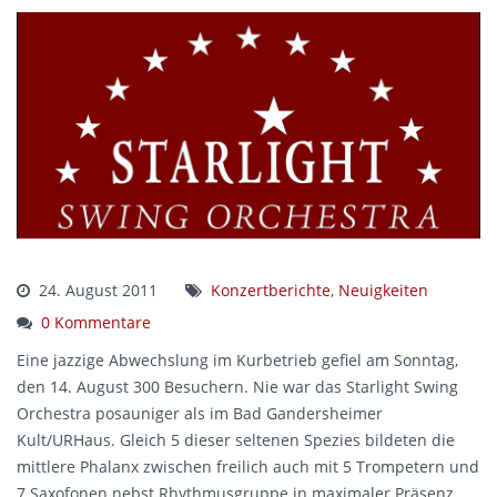
24. August 2011
Konzertberichte
,
Neuigkeiten
0 Kommentare
Eine jazzige Abwechslung im Kurbetrieb gefiel am Sonntag,
den 14. August 300 Besuchern. Nie war das Starlight Swing
Orchestra posauniger als im Bad Gandersheimer
Kult/URHaus. Gleich 5 dieser seltenen Spezies bildeten die
mittlere Phalanx zwischen freilich auch mit 5 Trompetern und
7 Saxofonen nebst Rhythmusgruppe in maximaler Präsenz