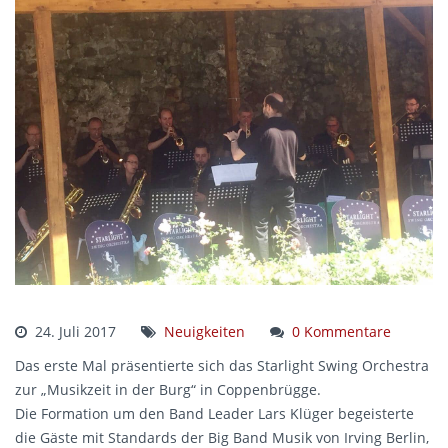
24. Juli 2017
Neuigkeiten
0 Kommentare
Das erste Mal präsentierte sich das Starlight Swing Orchestra
zur „Musikzeit in der Burg“ in Coppenbrügge.
Die Formation um den Band Leader Lars Klüger begeisterte
die Gäste mit Standards der Big Band Musik von Irving Berlin,